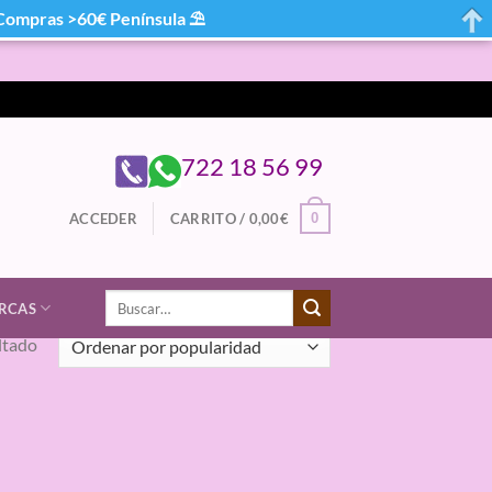
mpras >60€ Península ⛱
722 18 56 99
0
ACCEDER
CARRITO /
0,00
€
Buscar
RCAS
por:
ltado