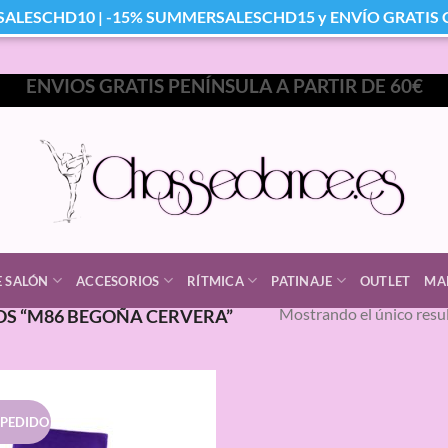
SALESCHD10 | -15% SUMMERSALESCHD15 y ENVÍO GRATIS Co
ENVIOS GRATIS PENÍNSULA A PARTIR DE 60€
E SALÓN
ACCESORIOS
RÍTMICA
PATINAJE
OUTLET
MA
Mostrando el único resu
S “M86 BEGOÑA CERVERA”
 PEDIDO