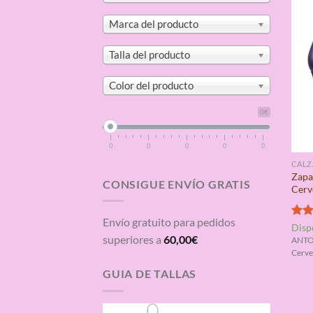
Marca del producto
Talla del producto
Color del producto
0€
0
0
0
0
0
CAL
Zapa
CONSIGUE ENVÍO GRATIS
Cerv
Envío gratuito para pedidos
Valo
Disp
con
superiores a
60,00
€
ANTO
de 5
Cerve
GUIA DE TALLAS