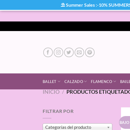
⛱ Summer Sales :-10% SUMMER
Saltar
al
contenido
BALLET
CALZADO
FLAMENCO
BAIL
INICIO
/
PRODUCTOS ETIQUETADO
FILTRAR POR
BAJO
Categorías del producto