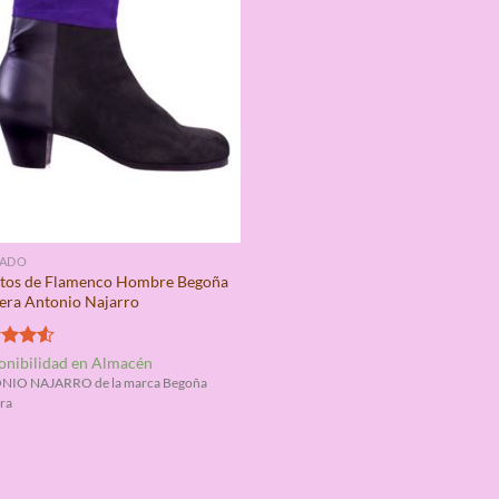
ZADO
tos de Flamenco Hombre Begoña
era Antonio Najarro
rado
onibilidad en Almacén
4.50
NIO NAJARRO de la marca Begoña
ra