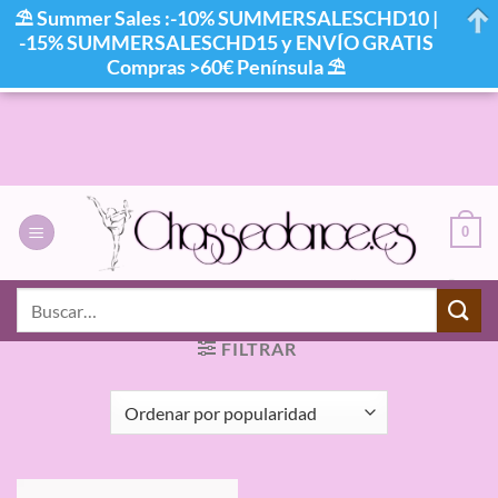
⛱ Summer Sales :-10% SUMMERSALESCHD10 |
-15% SUMMERSALESCHD15 y ENVÍO GRATIS
Compras >60€ Península ⛱
Saltar
al
contenido
0
INICIO
/
PRODUCTOS ETIQUETADOS “M54 BEGOÑA
Buscar
CERVERA”
por:
FILTRAR