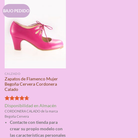
BAJO PEDIDO
CALZADO
Zapatos de Flamenco Mujer
Begoña Cervera Cordonera
Calado
Valorado
Disponibilidad en Almacén
con
4.67
CORDONERA CALADO de la marca
de 5
Begoña Cervera
Contacte con tienda para
crear su propio modelo con
las características personales