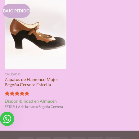
BAJO PEDIDO
CALZADO
Zapatos de Flamenco Mujer
Begoña Cervera Estrella
Valorado
Disponibilidad en Almacén
con
4.67
ESTRELLA de la marca Begoña Cervera
de 5