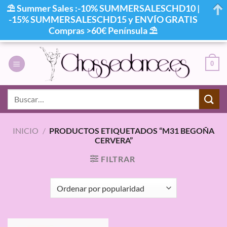
⛱ Summer Sales :-10% SUMMERSALESCHD10 |
-15% SUMMERSALESCHD15 y ENVÍO GRATIS
Compras >60€ Península ⛱
Saltar
al
0
contenido
Buscar
por:
INICIO
/
PRODUCTOS ETIQUETADOS “M31 BEGOÑA
CERVERA”
FILTRAR