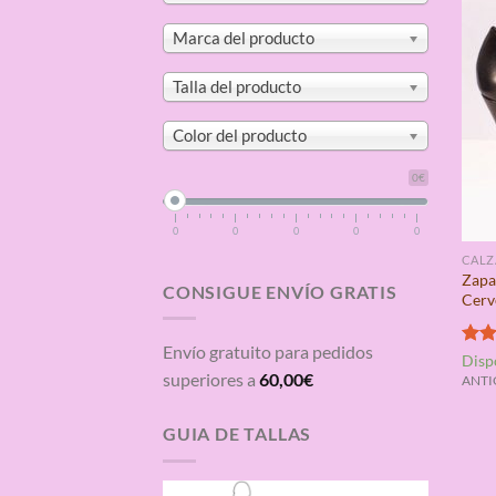
Marca del producto
Talla del producto
Color del producto
0€
0
0
0
0
0
CAL
Zapa
CONSIGUE ENVÍO GRATIS
Cerv
Envío gratuito para pedidos
Valo
Disp
con
superiores a
60,00
€
ANTIG
de 5
GUIA DE TALLAS