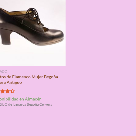
ZADO
tos de Flamenco Mujer Begoña
era Antiguo
rado
onibilidad en Almacén
4.33
UO de la marca Begoña Cervera