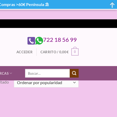
mpras >60€ Península ⛱
722 18 56 99
0
ACCEDER
CARRITO /
0,00
€
Buscar
RCAS
por:
ltado