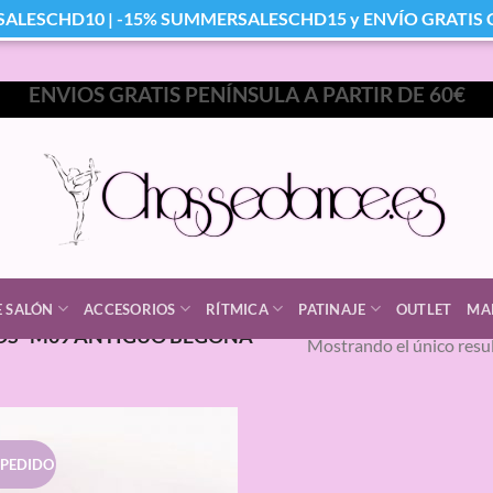
SALESCHD10 | -15% SUMMERSALESCHD15 y ENVÍO GRATIS Co
ENVIOS GRATIS PENÍNSULA A PARTIR DE 60€
E SALÓN
ACCESORIOS
RÍTMICA
PATINAJE
OUTLET
MA
S “M09 ANTIGUO BEGOÑA
Mostrando el único resu
 PEDIDO