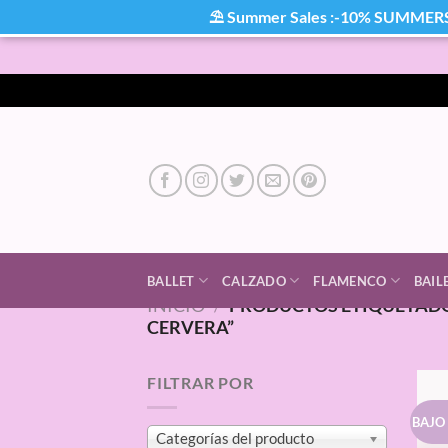
⛱ Summer Sales :-10% SUMMER
Saltar
al
contenido
BALLET
CALZADO
FLAMENCO
BAIL
INICIO
/
PRODUCTOS ETIQUETADO
CERVERA”
FILTRAR POR
BAJO
Categorías del producto