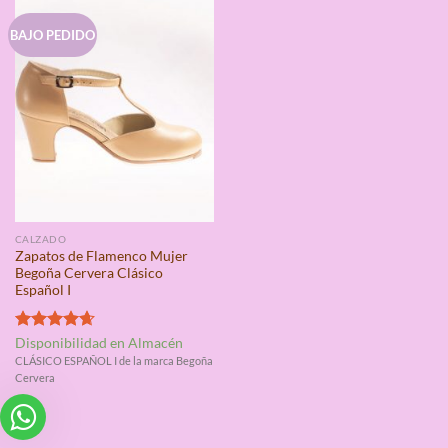
BAJO PEDIDO
CALZADO
Zapatos de Flamenco Mujer
Begoña Cervera Clásico
Español I
Valorado
Disponibilidad en Almacén
con
4.67
CLÁSICO ESPAÑOL I de la marca Begoña
de 5
Cervera