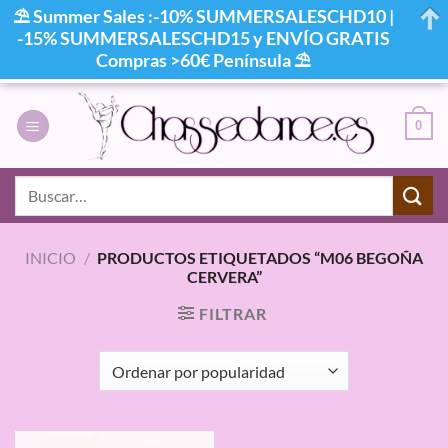
⛱ Summer Sales :-10% SUMMERSALESCHD10 |
-15% SUMMERSALESCHD15 y ENVÍO GRATIS
Compras >60€ Península ⛱
Saltar
al
0
contenido
Buscar
por:
INICIO
/
PRODUCTOS ETIQUETADOS “M06 BEGOÑA
CERVERA”
FILTRAR