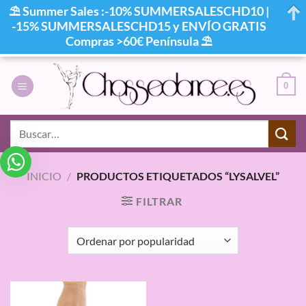
⛱ Summer Sales :-10% SUMMERSALESCHD10 |
-15% SUMMERSALESCHD15 y ENVÍO GRATIS
Compras >60€ Península ⛱
Saltar
al
0
contenido
Buscar
por:
INICIO
/
PRODUCTOS ETIQUETADOS “LYSALVEL”
FILTRAR