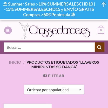
⛱ Summer Sales :-10% SUMMERSALESCHD10 |
-15% SUMMERSALESCHD15 y ENVÍO GRATIS
Compras >60€ Península ⛱
Saltar
al
0
contenido
Buscar
por:
INICIO
/
PRODUCTOS ETIQUETADOS “LLAVEROS
MINIPUNTAS SO DANCA”
FILTRAR