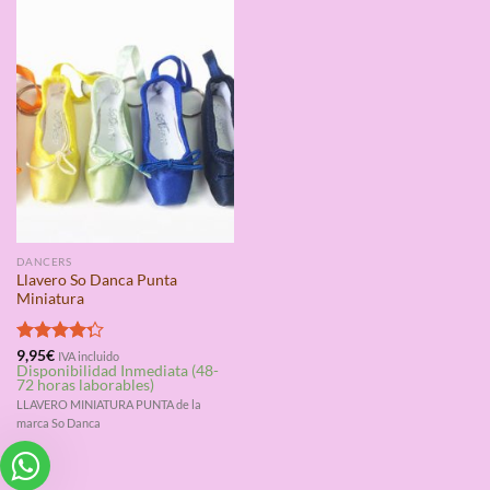
DANCERS
Llavero So Danca Punta
Miniatura
Valorado
9,95
€
IVA incluido
Disponibilidad Inmediata (48-
con
4.25
72 horas laborables)
de 5
LLAVERO MINIATURA PUNTA de la
marca So Danca