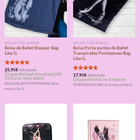
BOLSAS Y NECESERES
BOLSAS Y NECESERES
Bolsa de Ballet Shopper Bag
Bolsa Porta-puntas de Ballet
Like G.
Transpirable Pointeshoes Bag
Like G.
Valorado
25,95
€
IVA incluido
Disponibilidad Inmediata (48-
con
4.67
Valorado
17,95
€
IVA incluido
72 horas laborables)
Disponibilidad en Almacén
de 5
con
4.67
BOLSA BLACK SHOPPER BAG de la
de 5
POINTESHOES BAG de la marca Like G.
marca Like G.