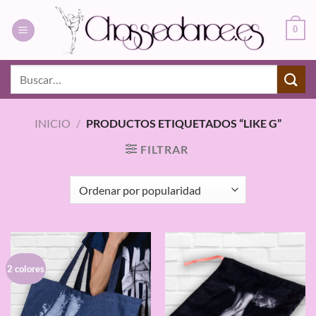
Saltar
al
0
contenido
Buscar
por:
INICIO
/
PRODUCTOS ETIQUETADOS “LIKE G”
FILTRAR
2 colores