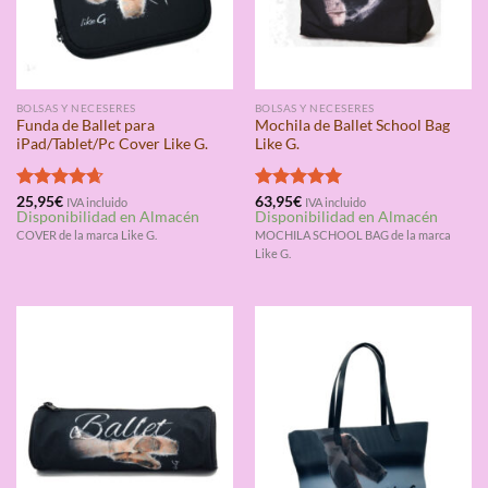
BOLSAS Y NECESERES
BOLSAS Y NECESERES
Funda de Ballet para
Mochila de Ballet School Bag
iPad/Tablet/Pc Cover Like G.
Like G.
Valorado
25,95
€
Valorado
63,95
€
IVA incluido
IVA incluido
Disponibilidad en Almacén
Disponibilidad en Almacén
con
4.67
con
5.00
de 5
de 5
COVER de la marca Like G.
MOCHILA SCHOOL BAG de la marca
Like G.