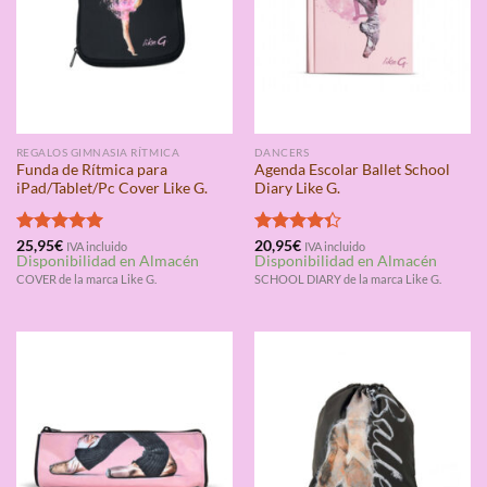
REGALOS GIMNASIA RÍTMICA
DANCERS
Funda de Rítmica para
Agenda Escolar Ballet School
iPad/Tablet/Pc Cover Like G.
Diary Like G.
Valorado
25,95
€
Valorado
20,95
€
IVA incluido
IVA incluido
Disponibilidad en Almacén
Disponibilidad en Almacén
con
5.00
con
4.33
de 5
de 5
COVER de la marca Like G.
SCHOOL DIARY de la marca Like G.