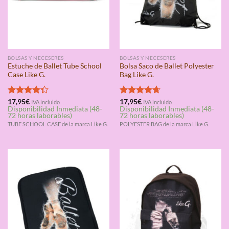
BOLSAS Y NECESERES
BOLSAS Y NECESERES
Estuche de Ballet Tube School
Bolsa Saco de Ballet Polyester
Case Like G.
Bag Like G.
Valorado
17,95
€
Valorado
17,95
€
IVA incluido
IVA incluido
Disponibilidad Inmediata (48-
Disponibilidad Inmediata (48-
con
4.33
con
4.67
72 horas laborables)
72 horas laborables)
de 5
de 5
TUBE SCHOOL CASE de la marca Like G.
POLYESTER BAG de la marca Like G.