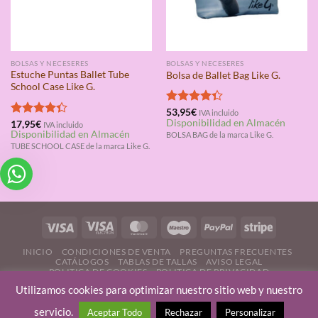
BOLSAS Y NECESERES
BOLSAS Y NECESERES
Estuche Puntas Ballet Tube
Bolsa de Ballet Bag Like G.
School Case Like G.
Valorado
53,95
€
IVA incluido
Disponibilidad en Almacén
con
4.33
Valorado
17,95
€
IVA incluido
Disponibilidad en Almacén
de 5
con
4.33
BOLSA BAG de la marca Like G.
de 5
TUBE SCHOOL CASE de la marca Like G.
INICIO
CONDICIONES DE VENTA
PREGUNTAS FRECUENTES
CATÁLOGOS
TABLAS DE TALLAS
AVISO LEGAL
POLITICA DE COOKIES
POLITICA DE PRIVACIDAD
CONTÁCTANOS
Utilizamos cookies para optimizar nuestro sitio web y nuestro
QUIENES SOMOS
|
CÓMO SELECCIONAMOS PRODUCTOS
|
DERECHO DE
servicio.
Aceptar Todo
Rechazar
Personalizar
DESISTIMIENTO |
FORMULARIO DE DESISTIMIENTO