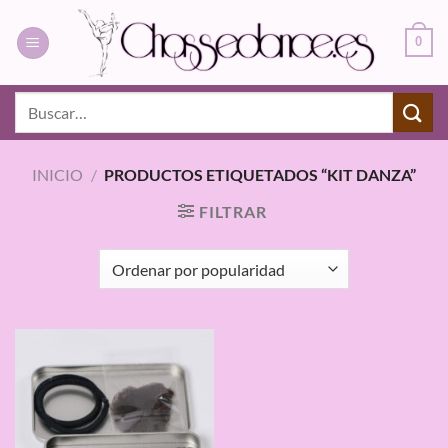
Saltar
al
0
contenido
Buscar
por:
INICIO
/
PRODUCTOS ETIQUETADOS “KIT DANZA”
FILTRAR