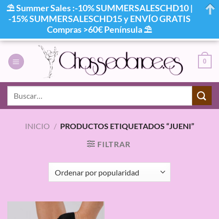
⛱ Summer Sales :-10% SUMMERSALESCHD10 |
-15% SUMMERSALESCHD15 y ENVÍO GRATIS
Compras >60€ Península ⛱
Saltar
al
0
contenido
Buscar
por:
INICIO
/
PRODUCTOS ETIQUETADOS “JUENI”
FILTRAR