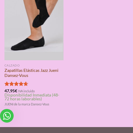
CALZADO
Zapatillas Elásticas Jazz Jueni
Dansez-Vous
Valorado
47,95
€
IVA incluido
Disponibilidad Inmediata (48-
con
4.67
72 horas laborables)
de 5
JUENI de la marca Dansez-Vous