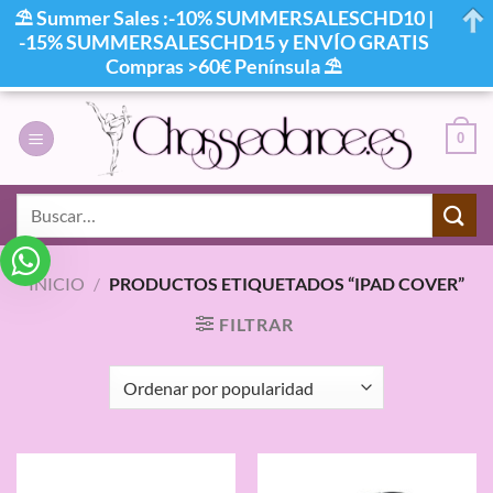
⛱ Summer Sales :-10% SUMMERSALESCHD10 |
-15% SUMMERSALESCHD15 y ENVÍO GRATIS
Compras >60€ Península ⛱
Saltar
al
0
contenido
Buscar
por:
INICIO
/
PRODUCTOS ETIQUETADOS “IPAD COVER”
FILTRAR