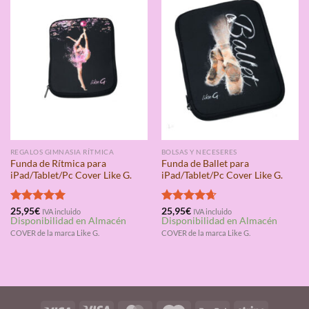
REGALOS GIMNASIA RÍTMICA
BOLSAS Y NECESERES
Funda de Rítmica para
Funda de Ballet para
iPad/Tablet/Pc Cover Like G.
iPad/Tablet/Pc Cover Like G.
Valorado
25,95
€
Valorado
25,95
€
IVA incluido
IVA incluido
Disponibilidad en Almacén
Disponibilidad en Almacén
con
5.00
con
4.67
de 5
de 5
COVER de la marca Like G.
COVER de la marca Like G.