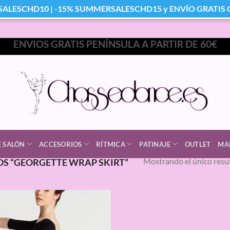
SALESCHD10 | -15% SUMMERSALESCHD15 y ENVÍO GRATIS Co
ENVIOS GRATIS PENÍNSULA A PARTIR DE 60€
E SALÓN
ACCESORIOS
RÍTMICA
PATINAJE
OUTLET
MA
Mostrando el único resu
S “GEORGETTE WRAP SKIRT”