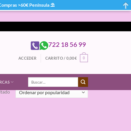
mpras >60€ Península ⛱
722 18 56 99
0
ACCEDER
CARRITO /
0,00
€
Buscar
RCAS
por:
ltado