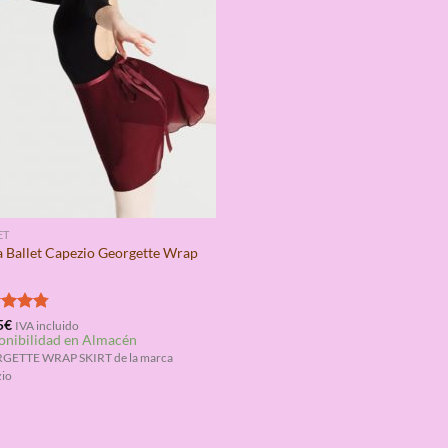
ET
a Ballet Capezio Georgette Wrap
rado
5
€
IVA incluido
onibilidad en Almacén
4.75
GETTE WRAP SKIRT de la marca
io