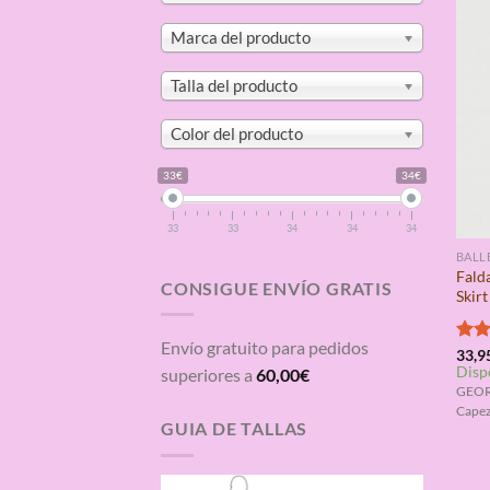
Marca del producto
Talla del producto
Color del producto
33€
34€
33
33
34
34
34
BALL
Fald
CONSIGUE ENVÍO GRATIS
Skirt
Envío gratuito para pedidos
Valo
33,9
Disp
con
superiores a
60,00
€
de 5
GEOR
Capez
GUIA DE TALLAS