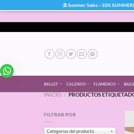
⛱ Summer Sales :-10% SUMMER
Saltar
al
contenido
BALLET
CALZADO
FLAMENCO
BAIL
INICIO
/
PRODUCTOS ETIQUETADO
FILTRAR POR
Categorías del producto