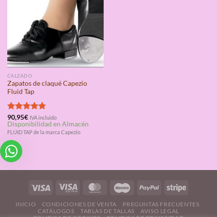
CALZADO
Zapatos de claqué Capezio
Fluid Tap
Valorado
90,95
€
IVA incluido
Disponibilidad en Almacén
con
4.75
de 5
FLUID TAP de la marca Capezio
INICIO
CONDICIONES DE VENTA
PREGUNTAS FRECUENTES
CATÁLOGOS
TABLAS DE TALLAS
AVISO LEGAL