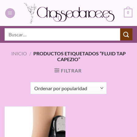
Saltar
al
0
contenido
Buscar
por:
INICIO
/
PRODUCTOS ETIQUETADOS “FLUID TAP
CAPEZIO”
FILTRAR