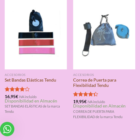
ACCESORIOS
ACCESORIOS
Correa de Puerta para
Set Bandas Elásticas Tendu
Flexibilidad Tendu
Valorado
16,95
€
IVA incluido
Disponibilidad en Almacén
con
4.00
Valorado
19,95
€
IVA incluido
Disponibilidad en Almacén
de 5
con
4.33
SET BANDAS ELÁSTICAS de la marca
de 5
CORREA DE PUERTA PARA
Tendu
FLEXIBILIDAD de la marca Tendu