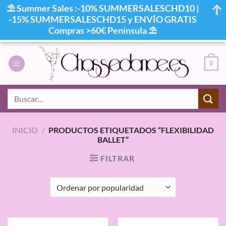
⛱ Summer Sales :-10% SUMMERSALESCHD10 |
-15% SUMMERSALESCHD15 y ENVÍO GRATIS
Compras >60€ Península ⛱
Saltar
al
0
contenido
Buscar
por:
INICIO
/
PRODUCTOS ETIQUETADOS “FLEXIBILIDAD
BALLET”
FILTRAR