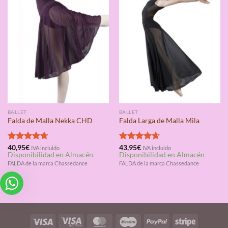
BALLET
BALLET
Falda de Malla Nekka CHD
Falda Larga de Malla Mila
Valorado
40,95
€
Valorado
43,95
€
IVA incluido
IVA incluido
Disponibilidad en Almacén
Disponibilidad en Almacén
con
4.67
con
4.67
de 5
de 5
FALDA de la marca Chassedance
FALDA de la marca Chassedance