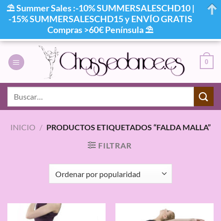
⛱ Summer Sales :-10% SUMMERSALESCHD10 |
-15% SUMMERSALESCHD15 y ENVÍO GRATIS
Compras >60€ Península ⛱
Saltar
al
0
contenido
Buscar
por:
INICIO
/
PRODUCTOS ETIQUETADOS “FALDA MALLA”
FILTRAR