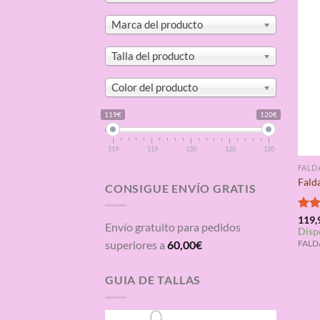
Marca del producto
Talla del producto
Color del producto
119€
120€
119
119
120
120
120
FALD
Fald
CONSIGUE ENVÍO GRATIS
Valo
119,
Envío gratuito para pedidos
Disp
con
de 5
superiores a
60,00
€
FALDA
GUIA DE TALLAS