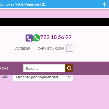
mpras >60€ Península ⛱
722 18 56 99
0
ACCEDER
CARRITO /
0,00
€
Buscar
RCAS
por:
ltado