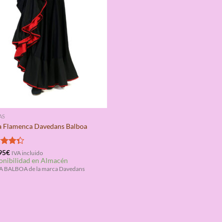
AS
a Flamenca Davedans Balboa
rado
95
€
IVA incluido
onibilidad en Almacén
4.33
 BALBOA de la marca Davedans