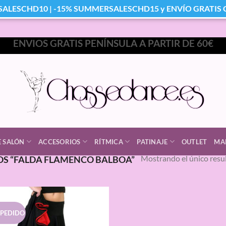
SALESCHD10 | -15% SUMMERSALESCHD15 y ENVÍO GRATIS Co
ENVIOS GRATIS PENÍNSULA A PARTIR DE 60€
E SALÓN
ACCESORIOS
RÍTMICA
PATINAJE
OUTLET
MA
Mostrando el único resu
S “FALDA FLAMENCO BALBOA”
 PEDIDO