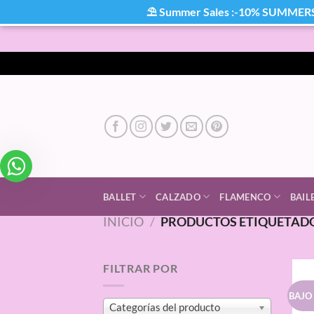
⛱ Summer Sales :-10% SUMMER
Saltar
al
contenido
BALLET
CALZADO
FLAMENCO
BAIL
INICIO
/
PRODUCTOS ETIQUETADO
FILTRAR POR
BAJO
Categorías del producto