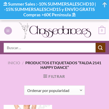
⛱ Summer Sales :-10% SUMMERSALESCHD10 |
-15% SUMMERSALESCHD15 y ENVÍO GRATIS
Compras >60€ Península ⛱
Saltar
al
0
contenido
Buscar
por:
INICIO
/
PRODUCTOS ETIQUETADOS “FALDA 2141
HAPPY DANCE”
FILTRAR