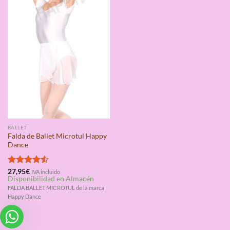
BALLET
Falda de Ballet Microtul Happy
Dance
Valorado
27,95
€
IVA incluido
Disponibilidad en Almacén
con
4.50
de 5
FALDA BALLET MICROTUL de la marca
Happy Dance