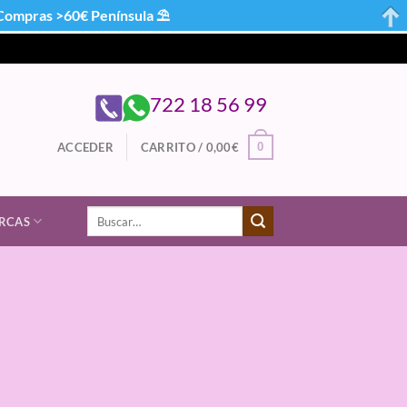
mpras >60€ Península ⛱
722 18 56 99
0
ACCEDER
CARRITO /
0,00
€
Buscar
RCAS
por: