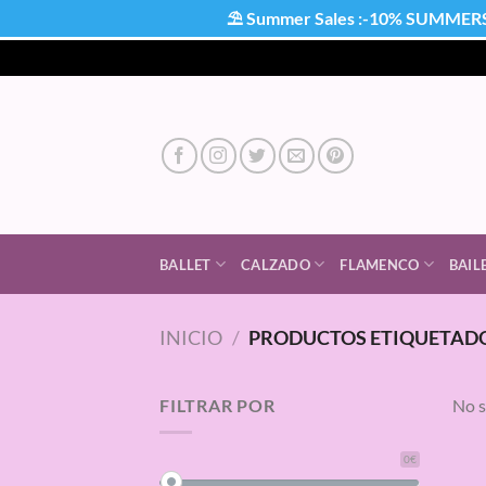
⛱ Summer Sales :-10% SUMMER
Saltar
al
contenido
BALLET
CALZADO
FLAMENCO
BAIL
INICIO
/
PRODUCTOS ETIQUETADO
FILTRAR POR
No s
0€