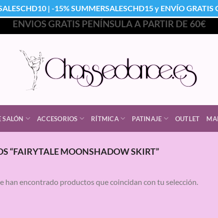
SALESCHD10 | -15% SUMMERSALESCHD15 y ENVÍO GRATIS Co
ENVIOS GRATIS PENÍNSULA A PARTIR DE 60€
E SALÓN
ACCESORIOS
RÍTMICA
PATINAJE
OUTLET
MA
S “FAIRYTALE MOONSHADOW SKIRT”
e han encontrado productos que coincidan con tu selección.