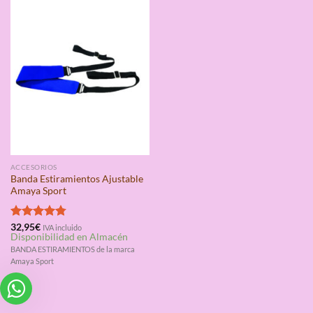
ACCESORIOS
Banda Estiramientos Ajustable
Amaya Sport
Valorado
32,95
€
IVA incluido
Disponibilidad en Almacén
con
4.75
de 5
BANDA ESTIRAMIENTOS de la marca
Amaya Sport