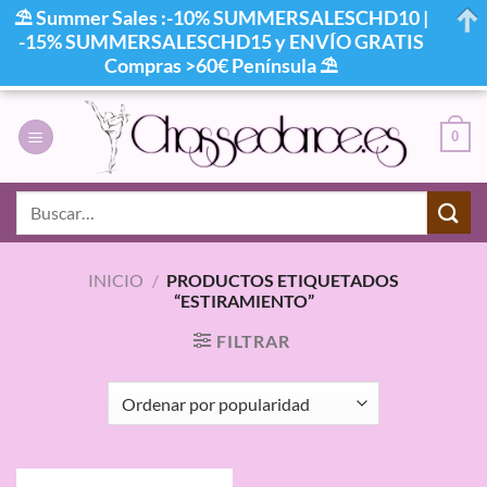
⛱ Summer Sales :-10% SUMMERSALESCHD10 |
-15% SUMMERSALESCHD15 y ENVÍO GRATIS
Compras >60€ Península ⛱
Saltar
al
0
contenido
Buscar
por:
INICIO
/
PRODUCTOS ETIQUETADOS
“ESTIRAMIENTO”
FILTRAR