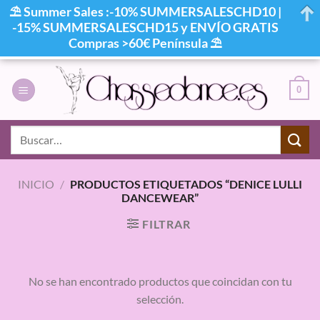
⛱ Summer Sales :-10% SUMMERSALESCHD10 |
-15% SUMMERSALESCHD15 y ENVÍO GRATIS
Compras >60€ Península ⛱
Saltar
al
0
contenido
Buscar
por:
INICIO
/
PRODUCTOS ETIQUETADOS “DENICE LULLI
DANCEWEAR”
FILTRAR
No se han encontrado productos que coincidan con tu
selección.