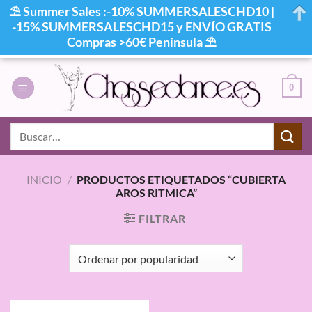
⛱ Summer Sales :-10% SUMMERSALESCHD10 |
-15% SUMMERSALESCHD15 y ENVÍO GRATIS
Compras >60€ Península ⛱
Saltar
al
0
contenido
Buscar
por:
INICIO
/
PRODUCTOS ETIQUETADOS “CUBIERTA
AROS RITMICA”
FILTRAR