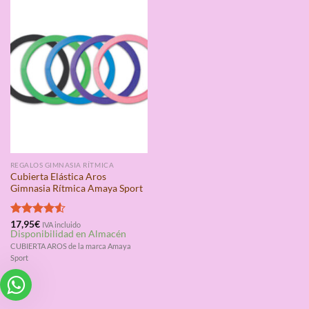
REGALOS GIMNASIA RÍTMICA
Cubierta Elástica Aros
Gimnasia Rítmica Amaya Sport
Valorado
17,95
€
IVA incluido
Disponibilidad en Almacén
con
4.50
de 5
CUBIERTA AROS de la marca Amaya
Sport