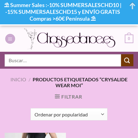
⛱ Summer Sales :-10% SUMMERSALESCHD10 |
-15% SUMMERSALESCHD15 y ENVÍO GRATIS
Compras >60€ Península ⛱
Saltar
al
0
contenido
Buscar
por:
INICIO
/
PRODUCTOS ETIQUETADOS “CRYSALIDE
WEAR MOI”
FILTRAR