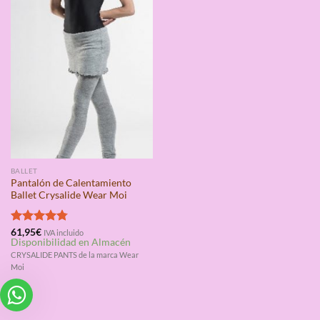
BALLET
Pantalón de Calentamiento
Ballet Crysalide Wear Moi
Valorado
61,95
€
IVA incluido
Disponibilidad en Almacén
con
4.75
de 5
CRYSALIDE PANTS de la marca Wear
Moi