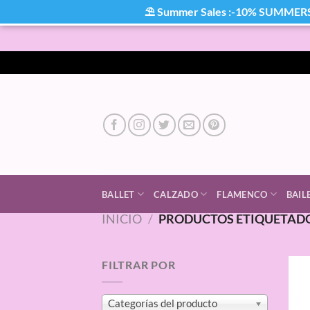
⛱ Summer Sales :-10% SUMMER
Saltar
al
contenido
BALLET
CALZADO
FLAMENCO
BAIL
INICIO
/
PRODUCTOS ETIQUETAD
FILTRAR POR
Categorías del producto