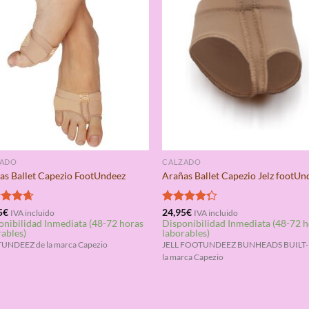
ZADO
CALZADO
as Ballet Capezio FootUndeez
Arañas Ballet Capezio Jelz footUn
rado
5
€
Valorado
24,95
€
IVA incluido
IVA incluido
onibilidad Inmediata (48-72 horas
Disponibilidad Inmediata (48-72 
4.67
con
4.25
rables)
laborables)
de 5
NDEEZ de la marca Capezio
JELL FOOTUNDEEZ BUNHEADS BUILT-
la marca Capezio