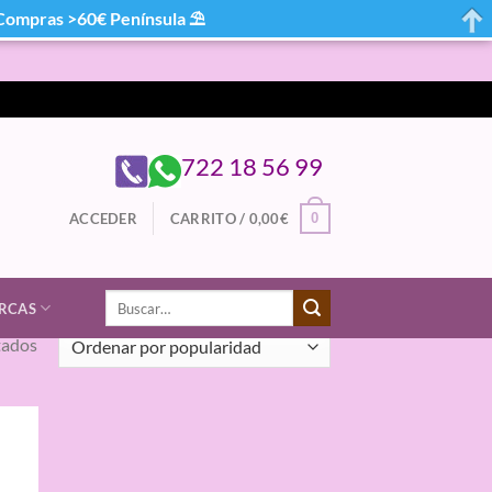
mpras >60€ Península ⛱
722 18 56 99
0
ACCEDER
CARRITO /
0,00
€
Buscar
RCAS
por:
Ordenado
tados
por
popularidad