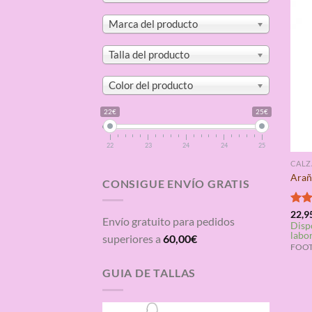
Marca del producto
Talla del producto
Color del producto
22€
25€
22
23
24
24
25
CAL
Arañ
CONSIGUE ENVÍO GRATIS
Valo
22,9
Envío gratuito para pedidos
Disp
con
labo
de 5
superiores a
60,00
€
FOOTU
GUIA DE TALLAS