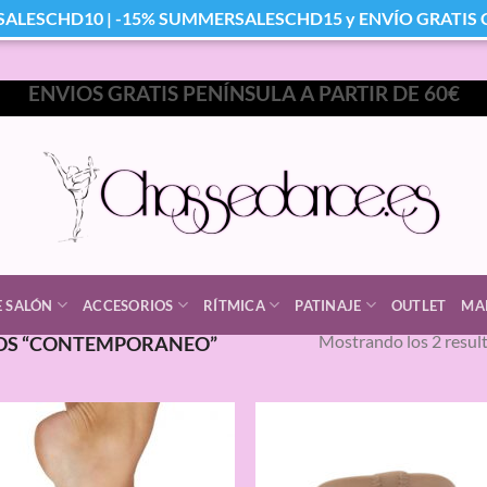
SALESCHD10 | -15% SUMMERSALESCHD15 y ENVÍO GRATIS Co
ENVIOS GRATIS PENÍNSULA A PARTIR DE 60€
E SALÓN
ACCESORIOS
RÍTMICA
PATINAJE
OUTLET
MA
Mostrando los 2 resul
OS “CONTEMPORANEO”