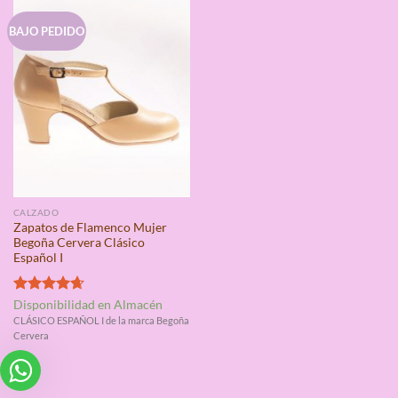
BAJO PEDIDO
CALZADO
Zapatos de Flamenco Mujer
Begoña Cervera Clásico
Español I
Valorado
Disponibilidad en Almacén
con
4.67
CLÁSICO ESPAÑOL I de la marca Begoña
de 5
Cervera