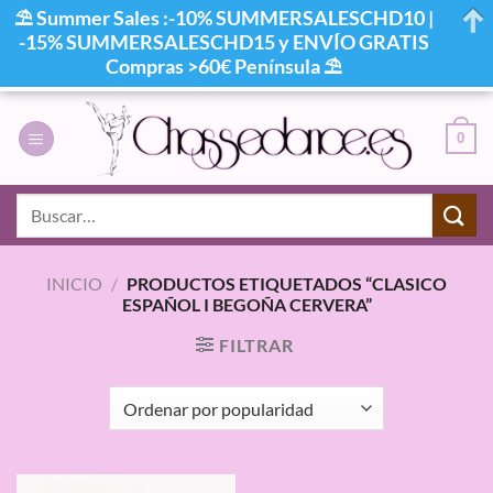
⛱ Summer Sales :-10% SUMMERSALESCHD10 |
-15% SUMMERSALESCHD15 y ENVÍO GRATIS
Compras >60€ Península ⛱
Saltar
al
0
contenido
Buscar
por:
INICIO
/
PRODUCTOS ETIQUETADOS “CLASICO
ESPAÑOL I BEGOÑA CERVERA”
FILTRAR