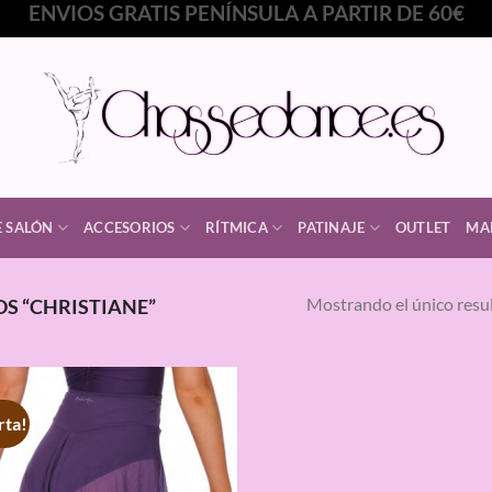
ENVIOS GRATIS PENÍNSULA A PARTIR DE 60€
E SALÓN
ACCESORIOS
RÍTMICA
PATINAJE
OUTLET
MA
Mostrando el único resu
S “CHRISTIANE”
rta!