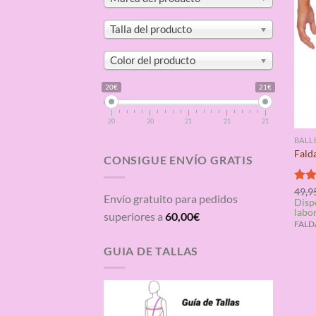
Talla del producto
Color del producto
20€
21€
20
20
21
21
21
BALL
Falda
CONSIGUE ENVÍO GRATIS
Valo
49,9
Envío gratuito para pedidos
Disp
con
labo
de 5
superiores a
60,00
€
FALDA
GUIA DE TALLAS