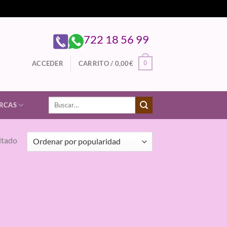
722 18 56 99
0
ACCEDER
CARRITO /
0,00
€
Buscar
RCAS
por:
ltado