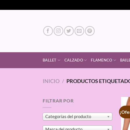
Saltar
al
contenido
BALLET
CALZADO
FLAMENCO
BAIL
INICIO
/
PRODUCTOS ETIQUETADO
FILTRAR POR
¡Ofe
Categorías del producto
Marca del producto