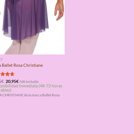
ET
 Ballet Rosa Christiane
El
El
rado
5
€
20,95
€
IVA incluido
precio
precio
onibilidad Inmediata (48-72 horas
4.67
original
actual
rables)
era:
es:
 CHRISTIANE de la marca Ballet Rosa
49,95€.
20,95€.