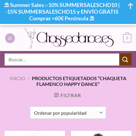
⛱ Summer Sales :-10% SUMMERSALESCHD10 |
-15% SUMMERSALESCHD15 y ENVÍO GRATIS
Compras >60€ Península ⛱
Saltar
al
0
contenido
Buscar
por:
INICIO
/
PRODUCTOS ETIQUETADOS “CHAQUETA
FLAMENCO HAPPY DANCE”
FILTRAR