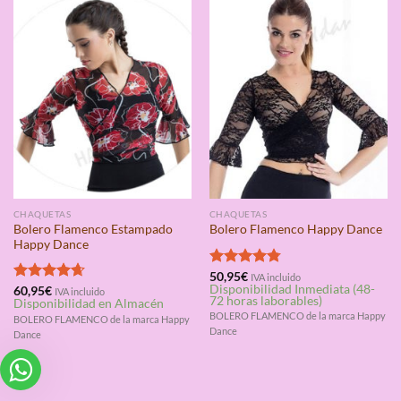
CHAQUETAS
CHAQUETAS
Bolero Flamenco Estampado
Bolero Flamenco Happy Dance
Happy Dance
Valorado
50,95
€
IVA incluido
Disponibilidad Inmediata (48-
con
4.75
Valorado
60,95
€
IVA incluido
72 horas laborables)
Disponibilidad en Almacén
de 5
con
4.67
BOLERO FLAMENCO de la marca Happy
de 5
BOLERO FLAMENCO de la marca Happy
Dance
Dance