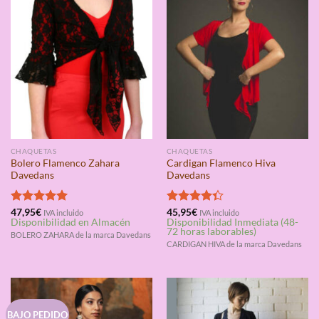
CHAQUETAS
CHAQUETAS
Bolero Flamenco Zahara
Cardigan Flamenco Hiva
Davedans
Davedans
Valorado
47,95
€
Valorado
45,95
€
IVA incluido
IVA incluido
Disponibilidad en Almacén
Disponibilidad Inmediata (48-
con
5.00
con
4.33
72 horas laborables)
de 5
de 5
BOLERO ZAHARA de la marca Davedans
CARDIGAN HIVA de la marca Davedans
BAJO PEDIDO