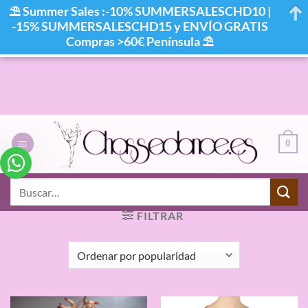
⛱ Summer Sales :-10% SUMMERSALESCHD10 |
-15% SUMMERSALESCHD15 y ENVÍO GRATIS
Compras >60€ Península ⛱
Saltar
al
contenido
0
INICIO
/
PRODUCTOS ETIQUETADOS “CHAQUETA
Buscar
DAVEDANS”
por:
FILTRAR