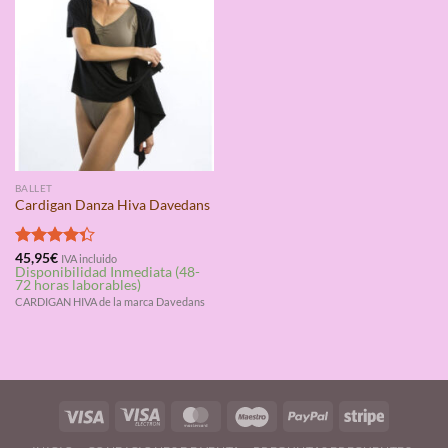
BALLET
Cardigan Danza Hiva Davedans
Valorado
45,95
€
IVA incluido
Disponibilidad Inmediata (48-
con
4.33
72 horas laborables)
de 5
CARDIGAN HIVA de la marca Davedans