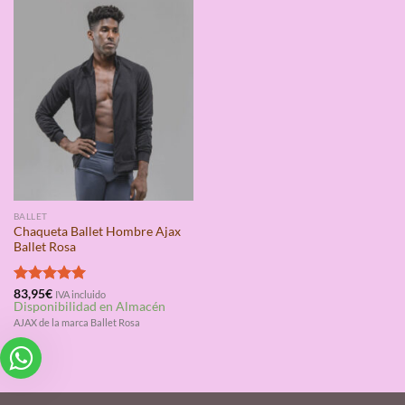
BALLET
Chaqueta Ballet Hombre Ajax
Ballet Rosa
Valorado
83,95
€
IVA incluido
Disponibilidad en Almacén
con
5.00
de 5
AJAX de la marca Ballet Rosa