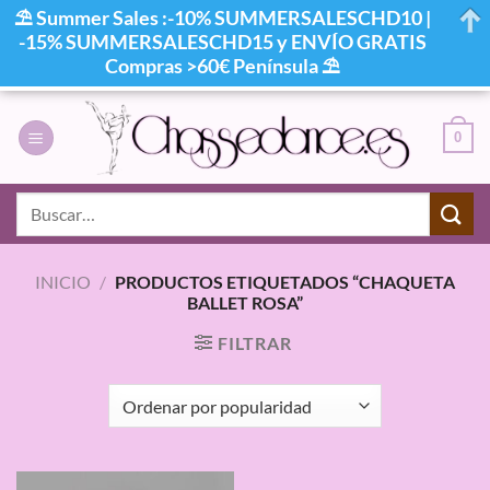
⛱ Summer Sales :-10% SUMMERSALESCHD10 |
-15% SUMMERSALESCHD15 y ENVÍO GRATIS
Compras >60€ Península ⛱
Saltar
al
0
contenido
Buscar
por:
INICIO
/
PRODUCTOS ETIQUETADOS “CHAQUETA
BALLET ROSA”
FILTRAR