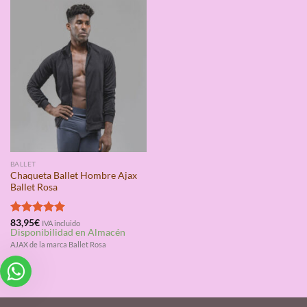
BALLET
Chaqueta Ballet Hombre Ajax
Ballet Rosa
Valorado
83,95
€
IVA incluido
Disponibilidad en Almacén
con
5.00
de 5
AJAX de la marca Ballet Rosa