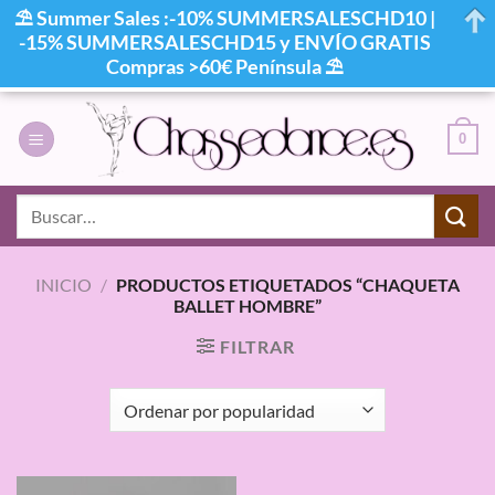
⛱ Summer Sales :-10% SUMMERSALESCHD10 |
-15% SUMMERSALESCHD15 y ENVÍO GRATIS
Compras >60€ Península ⛱
Saltar
al
0
contenido
Buscar
por:
INICIO
/
PRODUCTOS ETIQUETADOS “CHAQUETA
BALLET HOMBRE”
FILTRAR