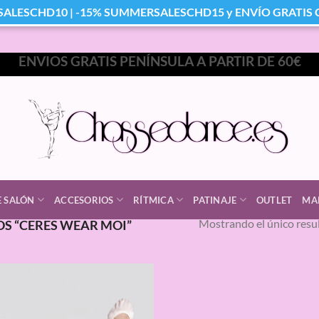
SALESCHD10 | -15% SUMMERSALESCHD15 y ENVÍO GRATIS Co
ENVIOS GRATIS PENÍNSULA A PARTIR DE 60€
E SALÓN
ACCESORIOS
RÍTMICA
PATINAJE
OUTLET
MA
Mostrando el único resu
S “CERES WEAR MOI”