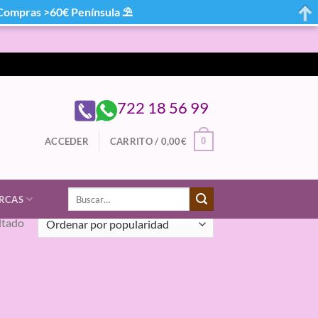
mpras >60€ Península ⛱
722 18 56 99
0
ACCEDER
CARRITO /
0,00
€
Buscar
RCAS
por:
ltado