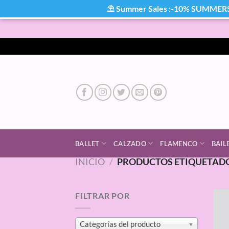
⛱ Summer Sales :-10% SUMMER
Saltar
al
contenido
BALLET
CALZADO
FLAMENCO
BAIL
INICIO
/
PRODUCTOS ETIQUETADO
FILTRAR POR
Categorías del producto