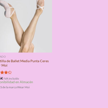
ZADO
tilla de Ballet Media Punta Ceres
 Moi
rado
5
€
IVA incluido
onibilidad en Almacén
4.25
S de la marca Wear Moi