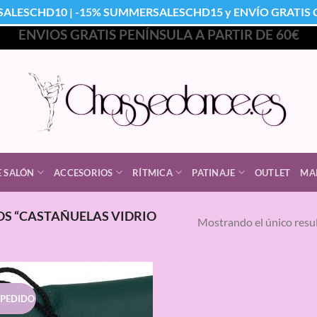
SALESCHD10 | -15% SUMMERSALESCHD15 y ENVÍO GRATIS Co
ENVIOS GRATIS PENÍNSULA A PARTIR DE 60€
E SALÓN
ACCESORIOS
RÍTMICA
PATINAJE
OUTLET
MA
S “CASTAÑUELAS VIDRIO
Mostrando el único resu
 PEDIDO