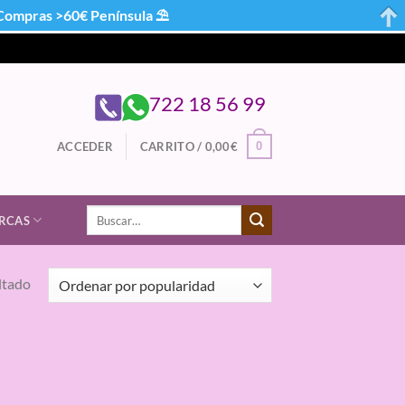
mpras >60€ Península ⛱
722 18 56 99
0
ACCEDER
CARRITO /
0,00
€
Buscar
RCAS
por:
ltado