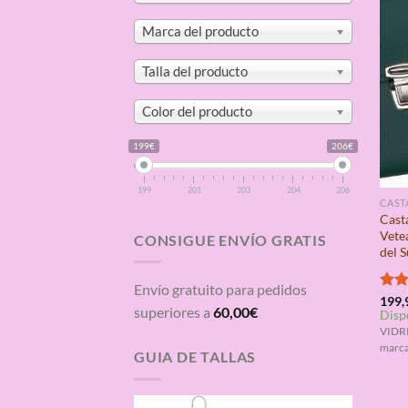
Marca del producto
Talla del producto
Color del producto
199€
206€
199
201
203
204
206
CAST
Cast
Vete
CONSIGUE ENVÍO GRATIS
del S
Envío gratuito para pedidos
Valo
199,
superiores a
60,00
€
Disp
con
de 5
VIDR
marca
GUIA DE TALLAS