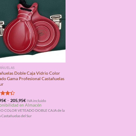
AÑUELAS
añuelas Doble Caja Vidrio Color
ado Gama Profesional Castañuelas
ur
rado
95
€
–
205,95
€
IVA incluido
onibilidad en Almacén
4.33
IO COLOR VETEADO DOBLE CAJA de la
 Castañuelas del Sur