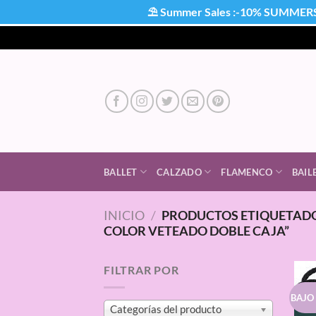
⛱ Summer Sales :-10% SUMMER
Saltar
al
contenido
BALLET
CALZADO
FLAMENCO
BAIL
INICIO
/
PRODUCTOS ETIQUETADO
COLOR VETEADO DOBLE CAJA”
FILTRAR POR
BAJO
Categorías del producto