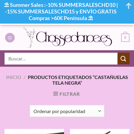
⛱ Summer Sales :-10% SUMMERSALESCHD10 |
-15% SUMMERSALESCHD15 y ENVÍO GRATIS
Compras >60€ Península ⛱
Saltar
al
0
contenido
Buscar
por:
INICIO
/
PRODUCTOS ETIQUETADOS “CASTAÑUELAS
TELA NEGRA”
FILTRAR