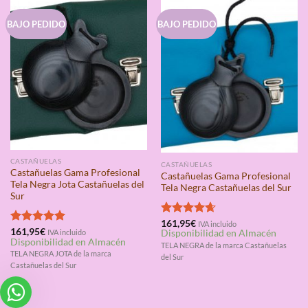
BAJO PEDIDO
BAJO PEDIDO
CASTAÑUELAS
CASTAÑUELAS
Castañuelas Gama Profesional
Castañuelas Gama Profesional
Tela Negra Jota Castañuelas del
Tela Negra Castañuelas del Sur
Sur
Valorado
161,95
€
IVA incluido
Valorado
161,95
€
IVA incluido
Disponibilidad en Almacén
con
4.67
Disponibilidad en Almacén
con
5.00
de 5
TELA NEGRA de la marca Castañuelas
de 5
TELA NEGRA JOTA de la marca
del Sur
Castañuelas del Sur