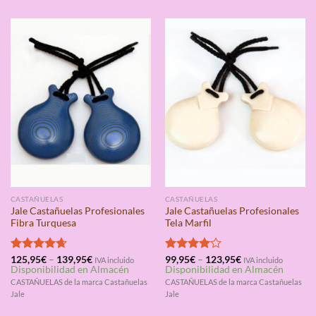
CASTAÑUELAS
CASTAÑUELAS
Jale Castañuelas Profesionales
Jale Castañuelas Profesionales
Fibra Turquesa
Tela Marfil
Valorado
125,95
€
–
139,95
€
Valorado
99,95
€
–
123,95
€
IVA incluido
IVA incluido
Disponibilidad en Almacén
Disponibilidad en Almacén
con
4.67
con
4.00
de 5
de 5
CASTAÑUELAS de la marca Castañuelas
CASTAÑUELAS de la marca Castañuelas
Jale
Jale