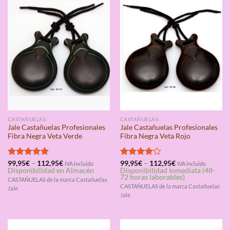
CASTAÑUELAS
CASTAÑUELAS
Jale Castañuelas Profesionales
Jale Castañuelas Profesionales
Fibra Negra Veta Verde
Fibra Negra Veta Rojo
Valorado
99,95
€
–
112,95
€
Valorado
99,95
€
–
112,95
€
IVA incluido
IVA incluido
Disponibilidad en Almacén
Disponibilidad Inmediata (48-
con
5.00
con
4.00
72 horas laborables)
de 5
de 5
CASTAÑUELAS de la marca Castañuelas
CASTAÑUELAS de la marca Castañuelas
Jale
Jale