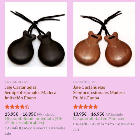
CASTAÑUELAS
CASTAÑUELAS
Jale Castañuelas
Jale Castañuelas
Semiprofesionales Madera
Semiprofesionales Madera
Imitación Ébano
Pulida Caoba
Valorado
13,95
€
–
16,95
€
Valorado
13,95
€
–
16,95
€
IVA incluido
IVA incluido
Disponibilidad Inmediata (48-
Disponibilidad en Almacén
con
4.33
con
4.67
72 horas laborables)
de 5
de 5
CASTAÑUELAS de la marca Castañuelas
CASTAÑUELAS de la marca Castañuelas
Jale
Jale