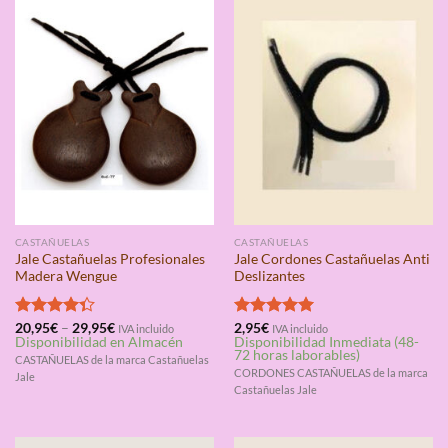
CASTAÑUELAS
CASTAÑUELAS
Jale Castañuelas Profesionales
Jale Cordones Castañuelas Anti
Madera Wengue
Deslizantes
Valorado
20,95
€
–
29,95
€
Valorado
2,95
€
IVA incluido
IVA incluido
Disponibilidad en Almacén
Disponibilidad Inmediata (48-
con
4.33
con
5.00
72 horas laborables)
de 5
de 5
CASTAÑUELAS de la marca Castañuelas
CORDONES CASTAÑUELAS de la marca
Jale
Castañuelas Jale