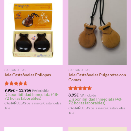
CASTAÑUELAS
CASTAÑUELAS
Jale Castañuelas Pulgaretas con
Jale Castañuelas Pollopas
Gomas
Valorado
9,95
€
–
13,95
€
IVA incluido
Disponibilidad Inmediata (48-
con
4.67
Valorado
8,95
€
IVA incluido
72 horas laborables)
Disponibilidad Inmediata (48-
de 5
con
4.67
72 horas laborables)
CASTAÑUELAS de la marca Castañuelas
de 5
CASTAÑUELAS de la marca Castañuelas
Jale
Jale