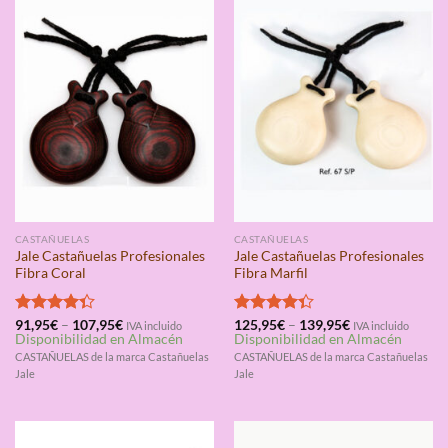
CASTAÑUELAS
CASTAÑUELAS
Jale Castañuelas Profesionales
Jale Castañuelas Profesionales
Fibra Coral
Fibra Marfil
Valorado
91,95
€
–
107,95
€
Valorado
125,95
€
–
139,95
€
IVA incluido
IVA incluido
Disponibilidad en Almacén
Disponibilidad en Almacén
con
4.33
con
4.33
de 5
de 5
CASTAÑUELAS de la marca Castañuelas
CASTAÑUELAS de la marca Castañuelas
Jale
Jale