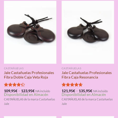
CASTAÑUELAS
CASTAÑUELAS
Jale Castañuelas Profesionales
Jale Castañuelas Profesionales
Fibra Doble Caja Veta Roja
Fibra Caja Resonancia
Valorado
109,95
€
–
123,95
€
Valorado
121,95
€
–
135,95
€
IVA incluido
IVA incluido
Disponibilidad en Almacén
Disponibilidad en Almacén
con
4.33
con
4.67
de 5
de 5
CASTAÑUELAS de la marca Castañuelas
CASTAÑUELAS de la marca Castañuelas
Jale
Jale