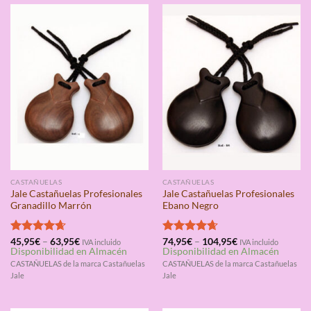
CASTAÑUELAS
CASTAÑUELAS
Jale Castañuelas Profesionales
Jale Castañuelas Profesionales
Granadillo Marrón
Ebano Negro
Valorado
45,95
€
–
63,95
€
Valorado
74,95
€
–
104,95
€
IVA incluido
IVA incluido
Disponibilidad en Almacén
Disponibilidad en Almacén
con
4.67
con
4.67
de 5
de 5
CASTAÑUELAS de la marca Castañuelas
CASTAÑUELAS de la marca Castañuelas
Jale
Jale