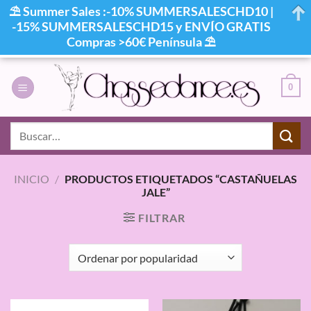
⛱ Summer Sales :-10% SUMMERSALESCHD10 |
-15% SUMMERSALESCHD15 y ENVÍO GRATIS
Compras >60€ Península ⛱
Saltar
al
0
contenido
Buscar
por:
INICIO
/
PRODUCTOS ETIQUETADOS “CASTAÑUELAS
JALE”
FILTRAR