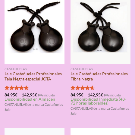
CASTAÑUELAS
CASTAÑUELAS
Jale Castañuelas Profesionales
Jale Castañuelas Profesionales
Tela Negra especial JOTA
Fibra Negra
Valorado
84,95
€
–
142,95
€
Valorado
84,95
€
–
142,95
€
IVA incluido
IVA incluido
Disponibilidad en Almacén
Disponibilidad Inmediata (48-
con
5.00
con
4.67
72 horas laborables)
de 5
de 5
CASTAÑUELAS de la marca Castañuelas
CASTAÑUELAS de la marca Castañuelas
Jale
Jale