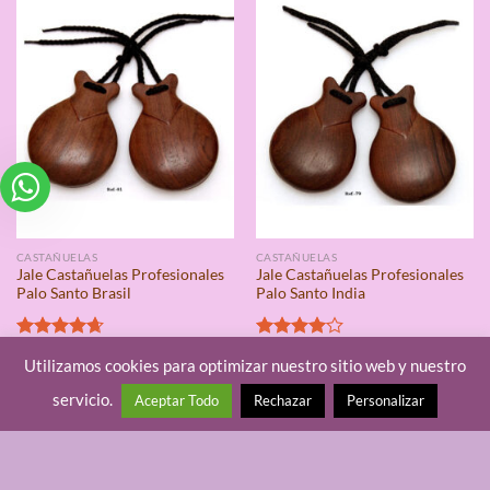
CASTAÑUELAS
CASTAÑUELAS
Jale Castañuelas Profesionales
Jale Castañuelas Profesionales
Palo Santo Brasil
Palo Santo India
Valorado
31,95
€
–
55,95
€
Valorado
31,95
€
–
55,95
€
IVA incluido
IVA incluido
Utilizamos cookies para optimizar nuestro sitio web y nuestro
Disponibilidad en Almacén
Disponibilidad en Almacén
con
4.67
con
4.00
de 5
de 5
CASTAÑUELAS de la marca Castañuelas
CASTAÑUELAS de la marca Castañuelas
servicio.
Aceptar Todo
Rechazar
Personalizar
Jale
Jale