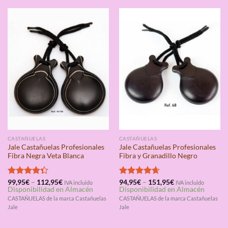
CASTAÑUELAS
CASTAÑUELAS
Jale Castañuelas Profesionales
Jale Castañuelas Profesionales
Fibra Negra Veta Blanca
Fibra y Granadillo Negro
Valorado
99,95
€
–
112,95
€
Valorado
94,95
€
–
151,95
€
IVA incluido
IVA incluido
Disponibilidad en Almacén
Disponibilidad en Almacén
con
4.33
con
4.67
de 5
de 5
CASTAÑUELAS de la marca Castañuelas
CASTAÑUELAS de la marca Castañuelas
Jale
Jale