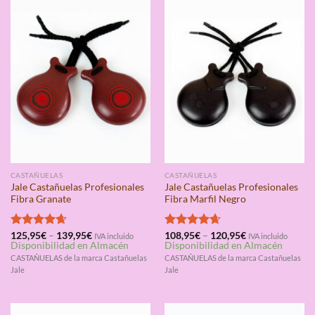
CASTAÑUELAS
CASTAÑUELAS
Jale Castañuelas Profesionales
Jale Castañuelas Profesionales
Fibra Granate
Fibra Marfil Negro
Valorado
125,95
€
–
139,95
€
Valorado
108,95
€
–
120,95
€
IVA incluido
IVA incluido
Disponibilidad en Almacén
Disponibilidad en Almacén
con
4.67
con
4.67
de 5
de 5
CASTAÑUELAS de la marca Castañuelas
CASTAÑUELAS de la marca Castañuelas
Jale
Jale