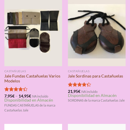
CASTAÑUELAS
CASTAÑUELAS
Jale Fundas Castañuelas Varios
Jale Sordinas para Castañuelas
Modelos
Valorado
21,95
€
IVA incluido
Disponibilidad en Almacén
con
4.33
Valorado
7,95
€
–
14,95
€
IVA incluido
Disponibilidad en Almacén
de 5
con
4.33
SORDINAS de la marca Castañuelas Jale
de 5
FUNDAS CASTAÑUELAS de la marca
Castañuelas Jale