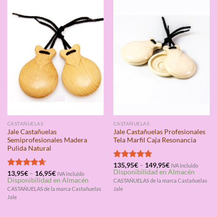
CASTAÑUELAS
CASTAÑUELAS
Jale Castañuelas
Jale Castañuelas Profesionales
Semiprofesionales Madera
Tela Marfil Caja Resonancia
Pulida Natural
Valorado
135,95
€
–
149,95
€
IVA incluido
Disponibilidad en Almacén
con
5.00
Valorado
13,95
€
–
16,95
€
IVA incluido
Disponibilidad en Almacén
de 5
CASTAÑUELAS de la marca Castañuelas
con
4.67
de 5
CASTAÑUELAS de la marca Castañuelas
Jale
Jale