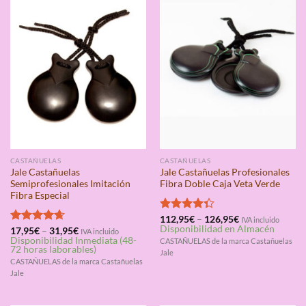
CASTAÑUELAS
CASTAÑUELAS
Jale Castañuelas
Jale Castañuelas Profesionales
Semiprofesionales Imitación
Fibra Doble Caja Veta Verde
Fibra Especial
Valorado
112,95
€
–
126,95
€
IVA incluido
Disponibilidad en Almacén
con
4.33
Valorado
17,95
€
–
31,95
€
IVA incluido
Disponibilidad Inmediata (48-
de 5
CASTAÑUELAS de la marca Castañuelas
con
4.67
72 horas laborables)
de 5
Jale
CASTAÑUELAS de la marca Castañuelas
Jale