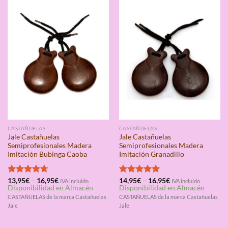
CASTAÑUELAS
CASTAÑUELAS
Jale Castañuelas
Jale Castañuelas
Semiprofesionales Madera
Semiprofesionales Madera
Imitación Bubinga Caoba
Imitación Granadillo
Valorado
13,95
€
–
16,95
€
Valorado
14,95
€
–
16,95
€
IVA incluido
IVA incluido
Disponibilidad en Almacén
Disponibilidad en Almacén
con
4.67
con
5.00
de 5
de 5
CASTAÑUELAS de la marca Castañuelas
CASTAÑUELAS de la marca Castañuelas
Jale
Jale