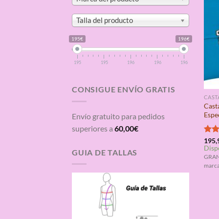
Talla del producto
195€
196€
195
195
196
196
196
CONSIGUE ENVÍO GRATIS
CAST
Cast
Espe
Envío gratuito para pedidos
superiores a
60,00
€
Valo
195,
Disp
con
GUIA DE TALLAS
de 5
GRAN
marca