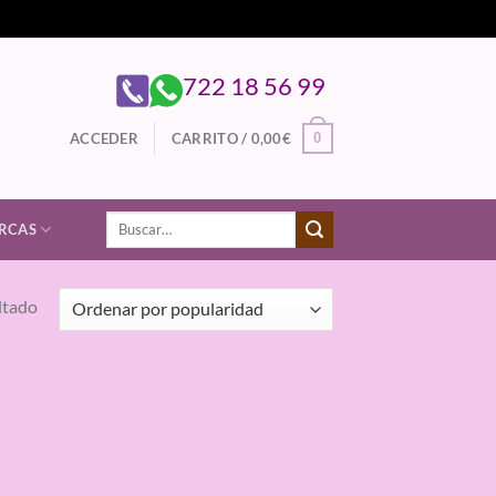
722 18 56 99
0
ACCEDER
CARRITO /
0,00
€
Buscar
RCAS
por:
ltado