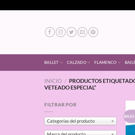
Saltar
al
contenido
BALLET
CALZADO
FLAMENCO
BAIL
INICIO
/
PRODUCTOS ETIQUETADO
VETEADO ESPECIAL”
FILTRAR POR
BAJO
Categorías del producto
Marca del producto