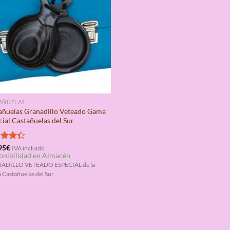
AÑUELAS
añuelas Granadillo Veteado Gama
cial Castañuelas del Sur
rado
95
€
IVA incluido
onibilidad en Almacén
4.33
ADILLO VETEADO ESPECIAL de la
 Castañuelas del Sur