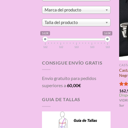
Marca del producto
Talla del producto
162€
163€
162
162
163
163
163
CONSIGUE ENVÍO GRATIS
CAST
Cast
Negr
Envío gratuito para pedidos
superiores a
60,00
€
Valo
162,
Disp
con
GUIA DE TALLAS
de 5
VIDRI
Sur