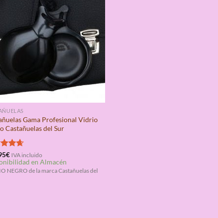
AÑUELAS
añuelas Gama Profesional Vidrio
o Castañuelas del Sur
rado
95
€
IVA incluido
onibilidad en Almacén
4.67
O NEGRO de la marca Castañuelas del