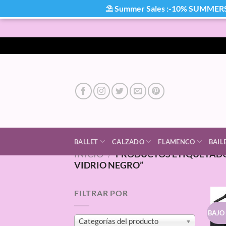
⛱ Summer Sales :-10% SUMMER
Saltar
al
contenido
BALLET
CALZADO
FLAMENCO
BAIL
INICIO
/
PRODUCTOS ETIQUETADO
VIDRIO NEGRO”
FILTRAR POR
BAJO
Categorías del producto