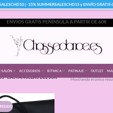
SALESCHD10 | -15% SUMMERSALESCHD15 y ENVÍO GRATIS Co
ENVIOS GRATIS PENÍNSULA A PARTIR DE 60€
E SALÓN
ACCESORIOS
RÍTMICA
PATINAJE
OUTLET
MA
S “CASTAÑUELAS DEL SUR
Mostrando el único resu
 PEDIDO