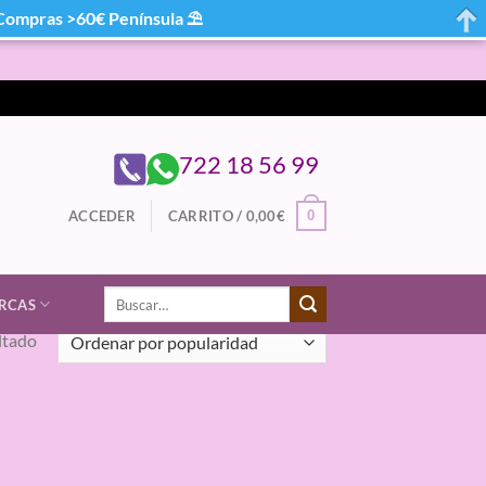
mpras >60€ Península ⛱
722 18 56 99
0
ACCEDER
CARRITO /
0,00
€
Buscar
RCAS
por:
ltado