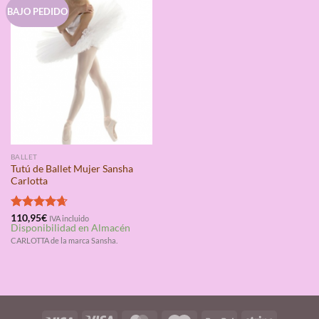
BAJO PEDIDO
BALLET
Tutú de Ballet Mujer Sansha
Carlotta
Valorado
110,95
€
IVA incluido
Disponibilidad en Almacén
con
4.67
de 5
CARLOTTA de la marca Sansha.