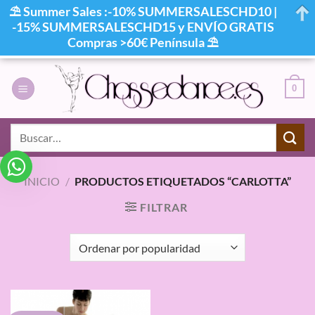
⛱ Summer Sales :-10% SUMMERSALESCHD10 |
-15% SUMMERSALESCHD15 y ENVÍO GRATIS
Compras >60€ Península ⛱
Saltar
al
0
contenido
Buscar
por:
INICIO
/
PRODUCTOS ETIQUETADOS “CARLOTTA”
FILTRAR