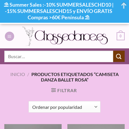
⛱ Summer Sales :-10% SUMMERSALESCHD10 |
-15% SUMMERSALESCHD15 y ENVÍO GRATIS
Compras >60€ Península ⛱
Saltar
al
0
contenido
Buscar
por:
INICIO
/
PRODUCTOS ETIQUETADOS “CAMISETA
DANZA BALLET ROSA”
FILTRAR