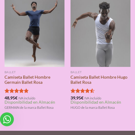
BALLET
BALLET
Camiseta Ballet Hombre
Camiseta Ballet Hombre Hugo
Germain Ballet Rosa
Ballet Rosa
Valorado
48,95
€
Valorado
39,95
€
IVA incluido
IVA incluido
Disponibilidad en Almacén
Disponibilidad en Almacén
con
4.75
con
4.50
de 5
de 5
GERMAIN de la marca Ballet Rosa
HUGO de la marca Ballet Rosa