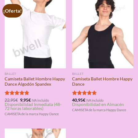
¡Oferta!
BALLET
BALLET
Camiseta Ballet Hombre Happy
Camiseta Ballet Hombre Happy
Dance Algodón Spandex
Dance
El
El
Valorado
22,95
€
9,95
€
Valorado
40,95
€
IVA incluido
IVA incluido
precio
precio
Disponibilidad Inmediata (48-
Disponibilidad en Almacén
con
4.75
con
4.75
original
actual
72 horas laborables)
de 5
de 5
CAMISETA de la marca Happy Dance
era:
es:
CAMISETA de la marca Happy Dance
22,95€.
9,95€.