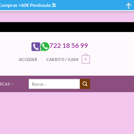
mpras >60€ Península ⛱
722 18 56 99
0
ACCEDER
CARRITO /
0,00
€
Buscar
RCAS
por: