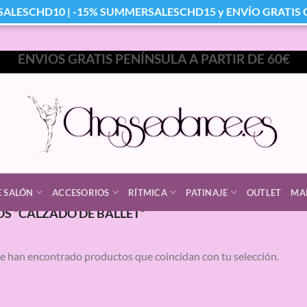
SALESCHD10 | -15% SUMMERSALESCHD15 y ENVÍO GRATIS Co
ENVIOS GRATIS PENÍNSULA A PARTIR DE 60€
E SALÓN
ACCESORIOS
RÍTMICA
PATINAJE
OUTLET
MA
S “CALZADO DE BALLET”
e han encontrado productos que coincidan con tu selección.