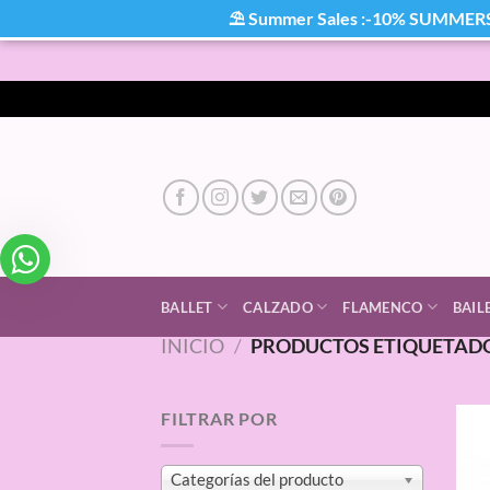
⛱ Summer Sales :-10% SUMMER
Saltar
al
contenido
BALLET
CALZADO
FLAMENCO
BAIL
INICIO
/
PRODUCTOS ETIQUETADO
FILTRAR POR
Categorías del producto