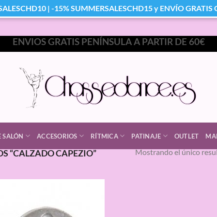
SALESCHD10 | -15% SUMMERSALESCHD15 y ENVÍO GRATIS Co
ENVIOS GRATIS PENÍNSULA A PARTIR DE 60€
E SALÓN
ACCESORIOS
RÍTMICA
PATINAJE
OUTLET
MA
Mostrando el único resu
S “CALZADO CAPEZIO”