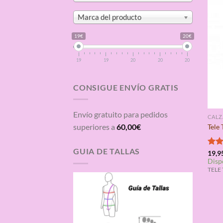
Marca del producto
19€
20€
19
19
20
20
20
CONSIGUE ENVÍO GRATIS
Envío gratuito para pedidos
CAL
superiores a
60,00
€
Tele
GUIA DE TALLAS
Valo
19,9
Disp
con
de 5
TELE 