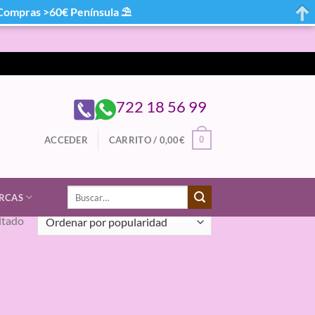
mpras >60€ Península ⛱
722 18 56 99
0
ACCEDER
CARRITO /
0,00
€
Buscar
RCAS
por:
ltado