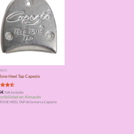
ZADO
 Tone Heel Tap Capezio
rado
5
€
IVA incluido
onibilidad en Almacén
4.50
TONE HEEL TAP de la marca Capezio