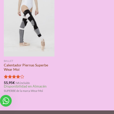
BALLET
Calentador Piernas Superbe
Wear Moi
Valorado
55,95
€
IVA incluido
Disponibilidad en Almacén
con
4.00
de 5
SUPERBE de la marca Wear Moi