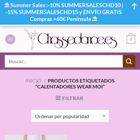
⛱ Summer Sales :-10% SUMMERSALESCHD10 |
-15% SUMMERSALESCHD15 y ENVÍO GRATIS
Compras >60€ Península ⛱
Saltar
al
0
contenido
Buscar
por:
INICIO
/
PRODUCTOS ETIQUETADOS
“CALENTADORES WEAR MOI”
FILTRAR