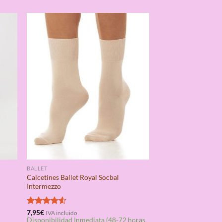
BALLET
Calcetines Ballet Royal Socbal
a
Intermezzo
Valorado
7,95
€
IVA incluido
Disponibilidad Inmediata (48-72 horas
con
4.50