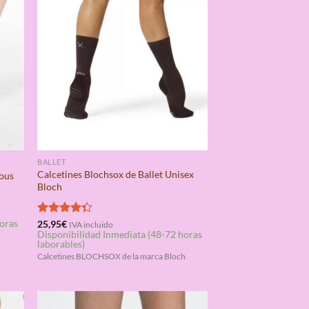
BALLET
Calcetines Blochsox de Ballet Unisex
Vous
Bloch
horas
Valorado
25,95
€
IVA incluido
Disponibilidad Inmediata (48-72 horas
con
4.33
laborables)
de 5
Calcetines BLOCHSOX de la marca Bloch