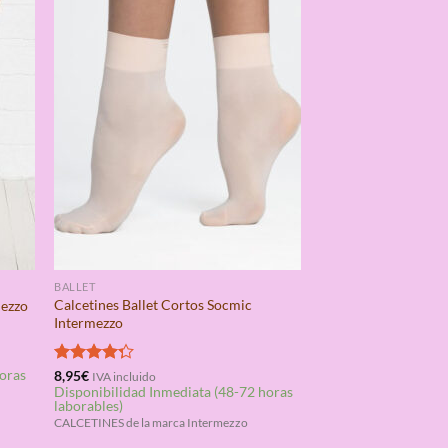
BALLET
Calcetines Ballet Cortos Socmic
mezzo
Intermezzo
horas
Valorado
8,95
€
IVA incluido
Disponibilidad Inmediata (48-72 horas
con
4.25
laborables)
de 5
CALCETINES de la marca Intermezzo