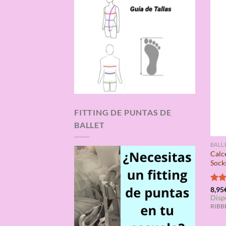
FITTING DE PUNTAS DE
BALLET
BALL
Calce
Sock
Valo
8,95
Disp
con
de 5
RIBBE