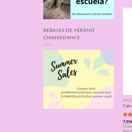
REBAJAS DE VERANO
CHASSEDANCE
BALL
Calc
Valo
7,95
Disp
con
de 5
BALLE