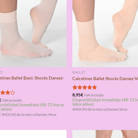
ET
BALLET
etines Ballet Basic Shocks Dansez-
Calcetines Ballet Shocks Dansez-
Valorado
8,95
€
IVA incluido
Disponibilidad Inmediata (48-72 
con
4.67
rado
€
IVA incluido
laborables)
onibilidad Inmediata (48-72 horas
de 5
4.00
rables)
SHOCKS de la marca Dansez-Vous
 SHOCKS de la marca Dansez-Vous