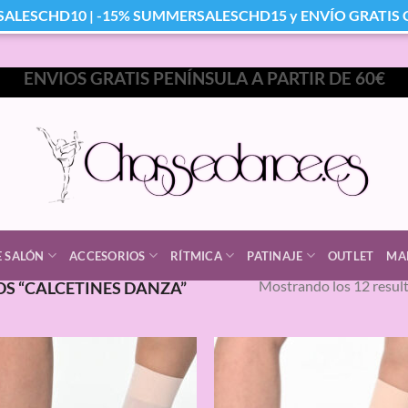
SALESCHD10 | -15% SUMMERSALESCHD15 y ENVÍO GRATIS Co
ENVIOS GRATIS PENÍNSULA A PARTIR DE 60€
E SALÓN
ACCESORIOS
RÍTMICA
PATINAJE
OUTLET
MA
Mostrando los 12 resul
S “CALCETINES DANZA”