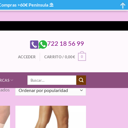
mpras >60€ Península ⛱
722 18 56 99
0
ACCEDER
CARRITO /
0,00
€
Buscar
RCAS
por:
Ordenado
tados
por
popularidad