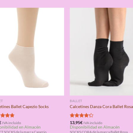
ET
BALLET
etines Ballet Capezio Socks
Calcetines Danza Cora Ballet Ros
rado
€
Valorado
13,95
€
IVA incluido
IVA incluido
onibilidad en Almacén
Disponibilidad en Almacén
4.75
con
4.25
de 5
T SOCKS de la marca Capezio
SOCKS CORA de la marca Ballet Rosa