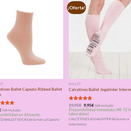
¡Oferta!
ET
BALLET
tines Ballet Capezio Ribbed Ballet
Calcetines Ballet Jogalinter Inter
s
El
El
Valorado
19,95
€
9,95
€
IVA incluido
precio
precio
Disponibilidad Inmediata (48-72 
con
4.75
rado
€
IVA incluido
original
actual
laborables)
onibilidad en Almacén
de 5
4.75
era:
es:
CALCETINES JOGALINTER de la marca
D BALLET SOCKS de la marca Capezio
19,95€.
9,95€.
Intermezzo