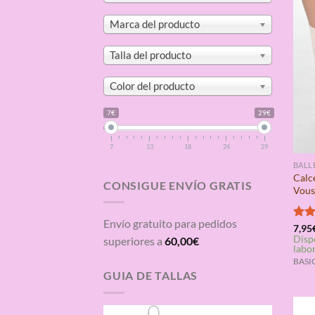
Marca del producto
Talla del producto
Color del producto
7€
29€
7
13
18
24
29
BALL
Calc
CONSIGUE ENVÍO GRATIS
Vous
Envío gratuito para pedidos
Valo
7,95
Disp
con
superiores a
60,00
€
labo
de 5
BASIC
GUIA DE TALLAS