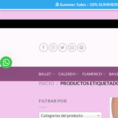
⛱ Summer Sales :-10% SUMMER
Saltar
al
contenido
BALLET
CALZADO
FLAMENCO
BAIL
INICIO
/
PRODUCTOS ETIQUETADO
FILTRAR POR
Categorías del producto