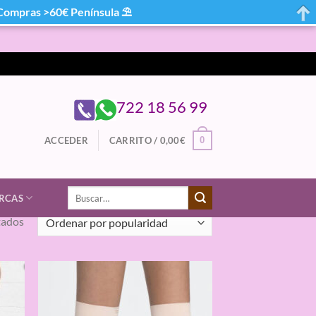
mpras >60€ Península ⛱
722 18 56 99
0
ACCEDER
CARRITO /
0,00
€
Buscar
RCAS
por:
Ordenado
tados
por
popularidad