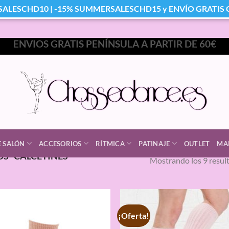
SALESCHD10 | -15% SUMMERSALESCHD15 y ENVÍO GRATIS Co
ENVIOS GRATIS PENÍNSULA A PARTIR DE 60€
E SALÓN
ACCESORIOS
RÍTMICA
PATINAJE
OUTLET
MA
S “CALCETINES
Mostrando los 9 resul
¡Oferta!