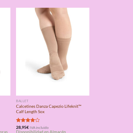
BALLET
Calcetines Danza Capezio Lifeknit™
Calf Length Sox
Valorado
28,95
€
IVA incluido
horas
Disponibilidad en Almacén
con
4.00