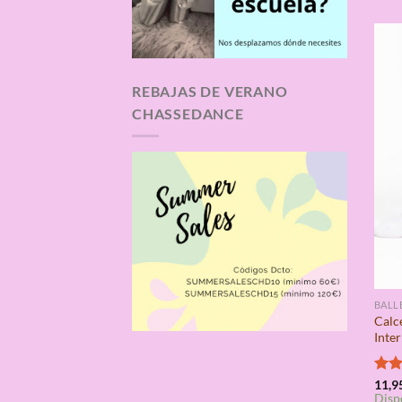
REBAJAS DE VERANO
CHASSEDANCE
BALL
Calce
Inte
Valo
11,9
Disp
con