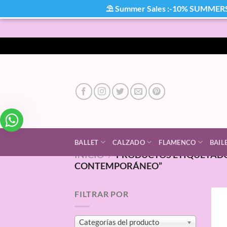
⛱ Summer Sales :-10% SUMMER
Saltar
al
contenido
BALLET
CALZADO
FLAMENCO
BAIL
INICIO
/
PRODUCTOS ETIQUETADO
CONTEMPORÁNEO”
FILTRAR POR
Categorías del producto