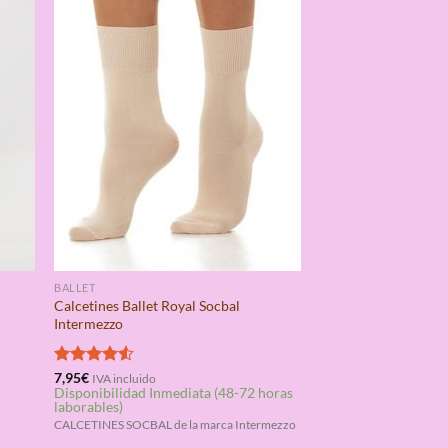
BALLET
Calcetines Ballet Royal Socbal
a
Intermezzo
Valorado
7,95
€
IVA incluido
Disponibilidad Inmediata (48-72 horas
con
4.50
laborables)
de 5
CALCETINES SOCBAL de la marca Intermezzo