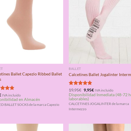
ET
BALLET
tines Ballet Capezio Ribbed Ballet
Calcetines Ballet Jogalinter Inter
s
El
El
Valorado
19,95
€
9,95
€
IVA incluido
precio
precio
Disponibilidad Inmediata (48-72 
con
4.75
rado
€
IVA incluido
original
actual
laborables)
onibilidad en Almacén
de 5
4.75
era:
es:
CALCETINES JOGALINTER de la marca
D BALLET SOCKS de la marca Capezio
19,95€.
9,95€.
Intermezzo