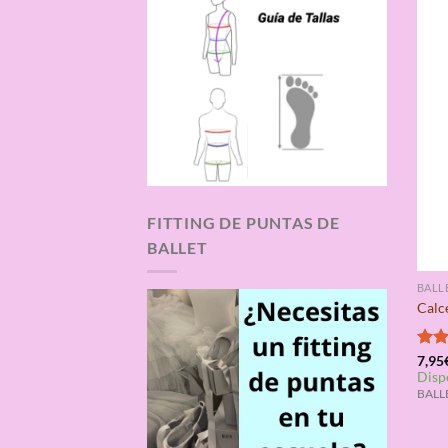
FITTING DE PUNTAS DE
BALLET
BALL
Calc
Valo
7,95
Disp
con
de 5
BALLE