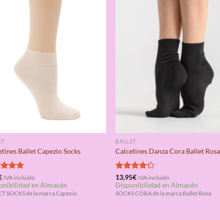
ET
BALLET
etines Ballet Capezio Socks
Calcetines Danza Cora Ballet Ros
rado
€
Valorado
13,95
€
IVA incluido
IVA incluido
onibilidad en Almacén
Disponibilidad en Almacén
4.75
con
4.25
de 5
T SOCKS de la marca Capezio
SOCKS CORA de la marca Ballet Rosa