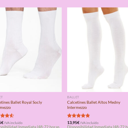
ET
BALLET
tines Ballet Royal Socly
Calcetines Ballet Altos Medny
rmezzo
Intermezzo
rado
5
€
Valorado
13,95
€
IVA incluido
IVA incluido
onibilidad Inmediata (48-72 horas
Disponibilidad Inmediata (48-72 
4.50
con
4.75