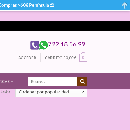
mpras >60€ Península ⛱
722 18 56 99
0
ACCEDER
CARRITO /
0,00
€
Buscar
RCAS
por:
ltado