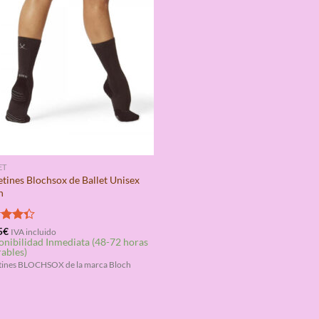
ET
etines Blochsox de Ballet Unisex
h
rado
5
€
IVA incluido
onibilidad Inmediata (48-72 horas
4.33
rables)
tines BLOCHSOX de la marca Bloch