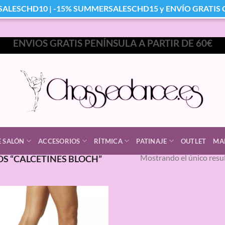
SALESCHD10 | -15% SUMMERSALESCHD15 y ENVÍO GRATIS Co
ENVIOS GRATIS PENÍNSULA A PARTIR DE 60€
E SALÓN
ACCESORIOS
RÍTMICA
PATINAJE
OUTLET
MA
Mostrando el único resu
S “CALCETINES BLOCH”