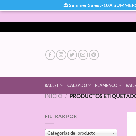
⛱ Summer Sales :-10% SUMMER
Saltar
al
contenido
BALLET
CALZADO
FLAMENCO
BAIL
INICIO
/
PRODUCTOS ETIQUETADO
FILTRAR POR
Categorías del producto