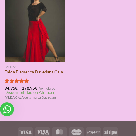
FALDAS
Falda Flamenca Davedans Cala
Valorado
94,95
€
–
178,95
€
IVA incluido
Disponibilidad en Almacén
con
5.00
de 5
FALDA CALA de la marca Davedans