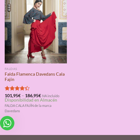
FALDAS
Falda Flamenca Davedans Cala
Fajín
Valorado
101,95
€
–
186,95
€
IVA incluido
Disponibilidad en Almacén
con
4.33
de 5
FALDA CALA FAJÍN de la marca
Davedans