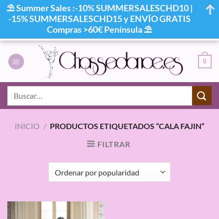
⛱ Summer Sales :-10% SUMMERSALESCHD10 |
-15% SUMMERSALESCHD15 y ENVÍO GRATIS
Compras >60€ Península ⛱
Saltar
al
0
contenido
Buscar
por:
INICIO
/
PRODUCTOS ETIQUETADOS “CALA FAJIN”
FILTRAR