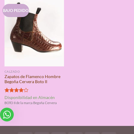
BAJO PEDIDO
CALZADO
Zapatos de Flamenco Hombre
Begoña Cervera Boto II
Valorado
Disponibilidad en Almacén
con
4.00
BOTO II de la marca Begoña Cervera
de 5