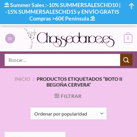
⛱ Summer Sales :-10% SUMMERSALESCHD10 |
-15% SUMMERSALESCHD15 y ENVÍO GRATIS
Compras >60€ Península ⛱
Saltar
al
0
contenido
Buscar
por:
INICIO
/
PRODUCTOS ETIQUETADOS “BOTO II
BEGOÑA CERVERA”
FILTRAR