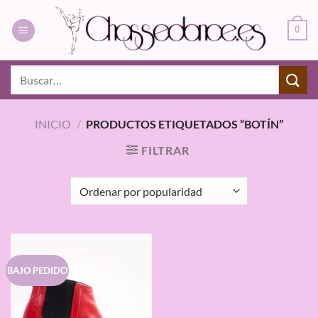
Saltar
al
0
contenido
Buscar
por:
INICIO
/
PRODUCTOS ETIQUETADOS “BOTÍN”
FILTRAR
BAJO PEDIDO