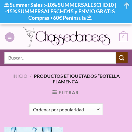
⛱ Summer Sales :-10% SUMMERSALESCHD10 |
-15% SUMMERSALESCHD15 y ENVÍO GRATIS
Compras >60€ Península ⛱
Saltar
al
0
contenido
Buscar
por:
INICIO
/
PRODUCTOS ETIQUETADOS “BOTELLA
FLAMENCA”
FILTRAR