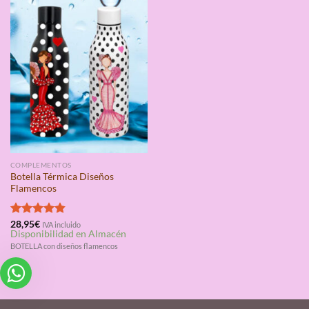
COMPLEMENTOS
Botella Térmica Diseños
Flamencos
Valorado
28,95
€
IVA incluido
Disponibilidad en Almacén
con
4.83
de 5
BOTELLA con diseños flamencos