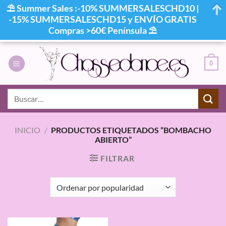
⛱ Summer Sales :-10% SUMMERSALESCHD10 |
-15% SUMMERSALESCHD15 y ENVÍO GRATIS
Compras >60€ Península ⛱
Saltar
al
0
contenido
Buscar
por:
INICIO
/
PRODUCTOS ETIQUETADOS “BOMBACHO
ABIERTO”
FILTRAR