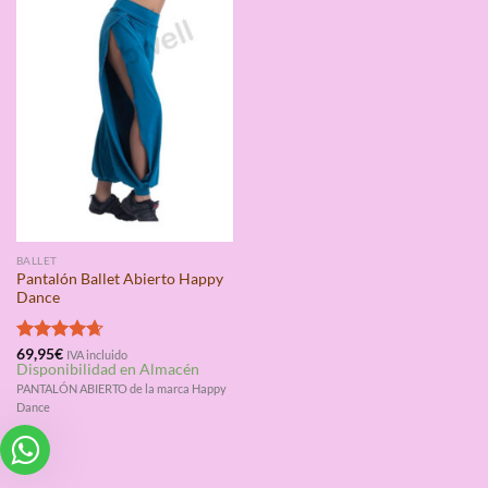
BALLET
Pantalón Ballet Abierto Happy
Dance
Valorado
69,95
€
IVA incluido
Disponibilidad en Almacén
con
4.67
de 5
PANTALÓN ABIERTO de la marca Happy
Dance